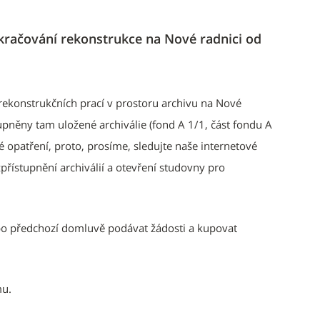
račování rekonstrukce na Nové radnici od
ekonstrukčních prací v prostoru archivu na Nové
pněny tam uložené archiválie (fond A 1/1, část fondu A
é opatření, proto, prosíme, sledujte naše internetové
ístupnění archiválií a otevření studovny pro
o předchozí domluvě podávat žádosti a kupovat
mu.