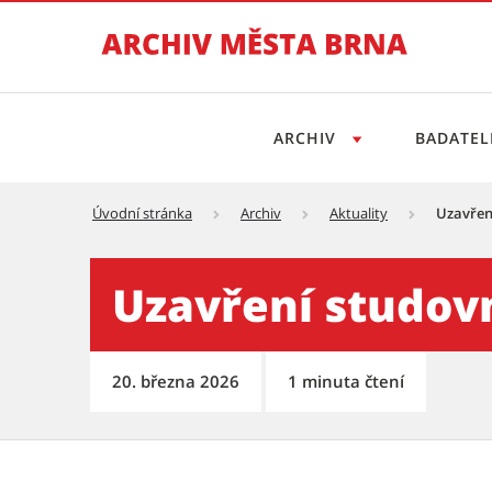
ARCHIV
BADATE
Úvodní stránka
Archiv
Aktuality
Uzavřen
Uzavření studovny na Nové 
Uzavření studov
20. března 2026
1 minuta čtení