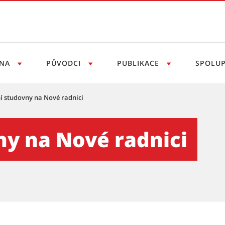
LNA
PŮVODCI
PUBLIKACE
SPOLU
í studovny na Nové radnici
radnici - Archiv města Brn
ny na Nové radnici